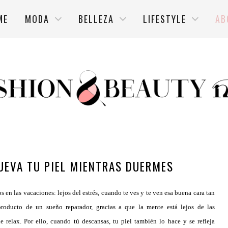
ME
MODA
BELLEZA
LIFESTYLE
AB
UEVA TU PIEL MIENTRAS DUERMES
os en las vacaciones: lejos del estrés, cuando te ves y te ven esa buena cara tan
s producto de un sueño reparador, gracias a que la mente está lejos de las
relax. Por ello, cuando tú descansas, tu piel también lo hace y se refleja