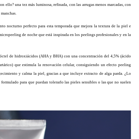
con ello? una tez más luminosa, refinada, con las arrugas menos marcadas, con
s manchas.
nto nocturno perfecto para esta temporada que mejora la textura de la piel e
micropeeling de noche que está inspirada en los peelings profesionales y en la
 cóctel de hidroxiácidos (AHA y BHA) con una concentración del 4,5% (ácido
y tartárico) que estimula la renovación celular, consiguiendo un efecto peeling
ecimiento y calma la piel, gracias a que incluye extracto de alga parda. ¿Lo
á formulado para que puedan tolerarlo las pieles sensibles o las que no suelen