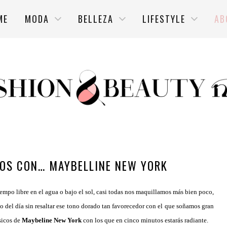
ME
MODA
BELLEZA
LIFESTYLE
AB
TOS CON… MAYBELLINE NEW YORK
iempo libre en el agua o bajo el sol, casi todas nos maquillamos más bien poco,
o del día sin resaltar ese tono dorado tan favorecedor con el que soñamos gran
sicos de
Maybeline New York
con los que en cinco minutos estarás radiante.