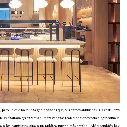
 pero, lo que no mucha gente sabe es que, sus carnes ahumadas, sus costillares
en un apartado green y sus burgers veganas (con 4 opciones para elegir como la
lo a los carnívoros, sino a un público mucho más amplio. ¡Ah! y también hay