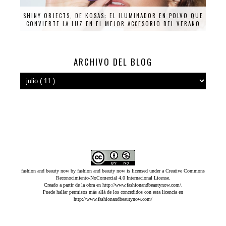
SHINY OBJECTS, DE KOSAS: EL ILUMINADOR EN POLVO QUE
CONVIERTE LA LUZ EN EL MEJOR ACCESORIO DEL VERANO
ARCHIVO DEL BLOG
fashion and beauty now
by
fashion and beauty now
is licensed under a
Creative Commons
Reconocimiento-NoComercial 4.0 Internacional License
.
Creado a partir de la obra en
http://www.fashionandbeautynow.com/
.
Puede hallar permisos más allá de los concedidos con esta licencia en
http://www.fashionandbeautynow.com/