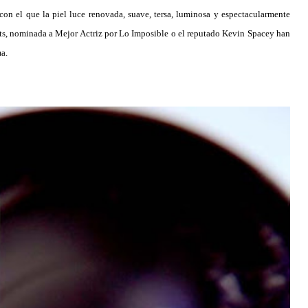
 con el que la piel luce renovada, suave, tersa, luminosa y espectacularmente
s, nominada a Mejor Actriz por Lo Imposible o el reputado Kevin Spacey han
ma.