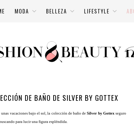
ME
MODA
BELLEZA
LIFESTYLE
AB
LECCIÓN DE BAÑO DE SILVER BY GOTTEX
de unas vacaciones bajo el sol, la colección de baño de
Silver by Gottex
seguro
 buscando para lucir una figura espléndida.