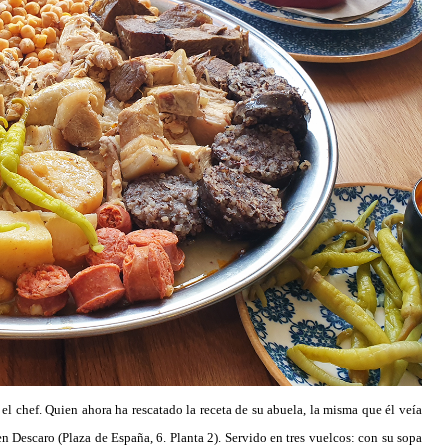
l chef. Quien ahora ha rescatado la receta de su abuela, la misma que él veía
en Descaro (Plaza de España, 6. Planta 2). Servido en tres vuelcos: con su sopa