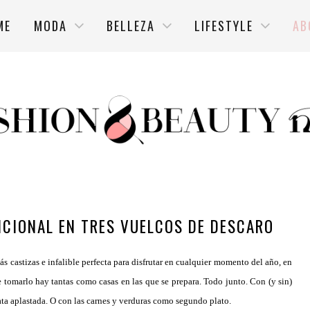
ME
MODA
BELLEZA
LIFESTYLE
AB
CIONAL EN TRES VUELCOS DE DESCARO
s castizas e infalible perfecta para disfrutar en cualquier momento del año, en
de tomarlo hay tantas como casas en las que se prepara. Todo junto. Con (y sin)
ata aplastada. O con las carnes y verduras como segundo plato.