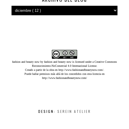
fashion and beauty now
by
fashion and beauty now
is licensed under a
Creative Commons
Reconocimiento-NoComercial 4.0 Internacional License
.
Creado a partir de la obra en
http://www.fashionandbeautynow.com/
.
Puede hallar permisos más allá de los concedidos con esta licencia en
http://www.fashionandbeautynow.com/
DESIGN:
SEREIN ATELIER