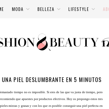
ME
MODA
BELLEZA
LIFESTYLE
AB
 UNA PIEL DESLUMBRANTE EN 5 MINUTOS
emasiado tiempo no es imposible. Si eres de las que va justa de tiempo, pero
e recomiendo que apuestes por productos efectivos. Hoy os propongo estos tres
 pieles mixtas y grasas y con los que es posible conseguir una piel perfecta en