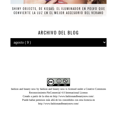
SHINY OBJECTS, DE KOSAS: EL ILUMINADOR EN POLVO QUE
CONVIERTE LA LUZ EN EL MEJOR ACCESORIO DEL VERANO
ARCHIVO DEL BLOG
fashion and beauty now
by
fashion and beauty now
is licensed under a
Creative Commons
Reconocimiento-NoComercial 4.0 Internacional License
.
Creado a partir de la obra en
http://www.fashionandbeautynow.com/
.
Puede hallar permisos más allá de los concedidos con esta licencia en
http://www.fashionandbeautynow.com/