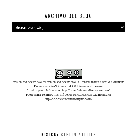
ARCHIVO DEL BLOG
fashion and beauty now
by
fashion and beauty now
is licensed under a
Creative Commons
Reconocimiento-NoComercial 4.0 Internacional License
.
Creado a partir de la obra en
http://www.fashionandbeautynow.com/
.
Puede hallar permisos más allá de los concedidos con esta licencia en
http://www.fashionandbeautynow.com/
DESIGN:
SEREIN ATELIER