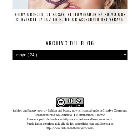
SHINY OBJECTS, DE KOSAS: EL ILUMINADOR EN POLVO QUE
CONVIERTE LA LUZ EN EL MEJOR ACCESORIO DEL VERANO
ARCHIVO DEL BLOG
fashion and beauty now
by
fashion and beauty now
is licensed under a
Creative Commons
Reconocimiento-NoComercial 4.0 Internacional License
.
Creado a partir de la obra en
http://www.fashionandbeautynow.com/
.
Puede hallar permisos más allá de los concedidos con esta licencia en
http://www.fashionandbeautynow.com/