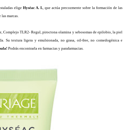
nstaladas elige
Hyséac A. I.
, que actúa precozmente sobre la formación de las
e las marcas.
e, Complejo TLR2- Regul, piroctona olamina y sebosomas de epilobio, la piel
da. Su textura ligera y emulsionada, no grasa, oil-free, no comedogénica e
bala!
Podrás encontrarla en farmacias y parafarmacias.