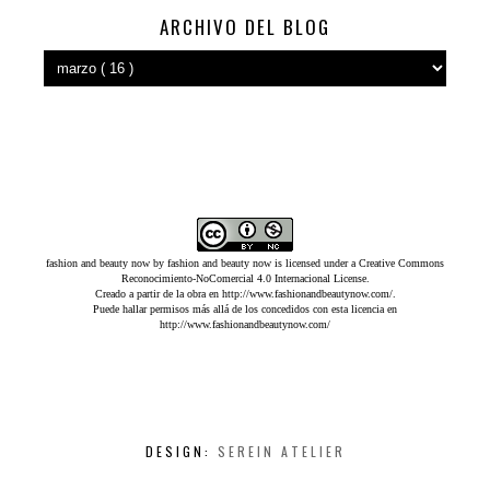
ARCHIVO DEL BLOG
fashion and beauty now
by
fashion and beauty now
is licensed under a
Creative Commons
Reconocimiento-NoComercial 4.0 Internacional License
.
Creado a partir de la obra en
http://www.fashionandbeautynow.com/
.
Puede hallar permisos más allá de los concedidos con esta licencia en
http://www.fashionandbeautynow.com/
DESIGN:
SEREIN ATELIER