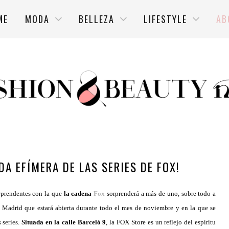
ME
MODA
BELLEZA
LIFESTYLE
AB
DA EFÍMERA DE LAS SERIES DE FOX!
rprendentes con la que
la cadena
Fox
sorprenderá a más de uno, sobre todo a
en Madrid que estará abierta durante todo el mes de noviembre y en la que se
 series.
Situada en la calle Barceló 9
, la FOX Store es un reflejo del espíritu