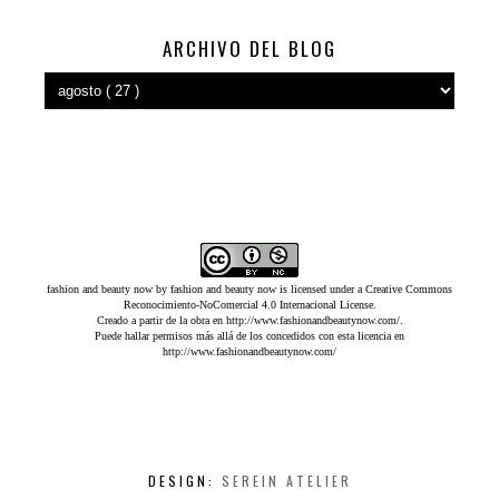
ARCHIVO DEL BLOG
fashion and beauty now
by
fashion and beauty now
is licensed under a
Creative Commons
Reconocimiento-NoComercial 4.0 Internacional License
.
Creado a partir de la obra en
http://www.fashionandbeautynow.com/
.
Puede hallar permisos más allá de los concedidos con esta licencia en
http://www.fashionandbeautynow.com/
DESIGN:
SEREIN ATELIER