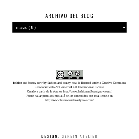
ARCHIVO DEL BLOG
fashion and beauty now
by
fashion and beauty now
is licensed under a
Creative Commons
Reconocimiento-NoComercial 4.0 Internacional License
.
Creado a partir de la obra en
http://www.fashionandbeautynow.com/
.
Puede hallar permisos más allá de los concedidos con esta licencia en
http://www.fashionandbeautynow.com/
DESIGN:
SEREIN ATELIER