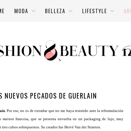
ME
MODA
BELLEZA
LIFESTYLE
AB
S NUEVOS PECADOS DE GUERLAIN
ain
. Por eso, no es de extrañar que no me haya resistido ante la reformulación
la
maison
francesa, que se presenta envuelta en un packaging de lujo, muy
 tres cubos sobrepuestos. Su creador fue Hervé Van der Straeten.