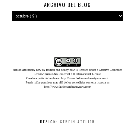
ARCHIVO DEL BLOG
fashion and beauty now
by
fashion and beauty now
is licensed under a
Creative Commons
Reconocimiento-NoComercial 4.0 Internacional License
.
Creado a partir de la obra en
http://www.fashionandbeautynow.com/
.
Puede hallar permisos más allá de los concedidos con esta licencia en
http://www.fashionandbeautynow.com/
DESIGN:
SEREIN ATELIER