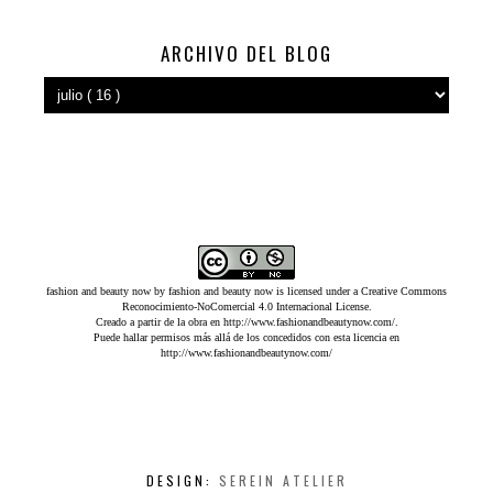
ARCHIVO DEL BLOG
fashion and beauty now
by
fashion and beauty now
is licensed under a
Creative Commons
Reconocimiento-NoComercial 4.0 Internacional License
.
Creado a partir de la obra en
http://www.fashionandbeautynow.com/
.
Puede hallar permisos más allá de los concedidos con esta licencia en
http://www.fashionandbeautynow.com/
DESIGN:
SEREIN ATELIER