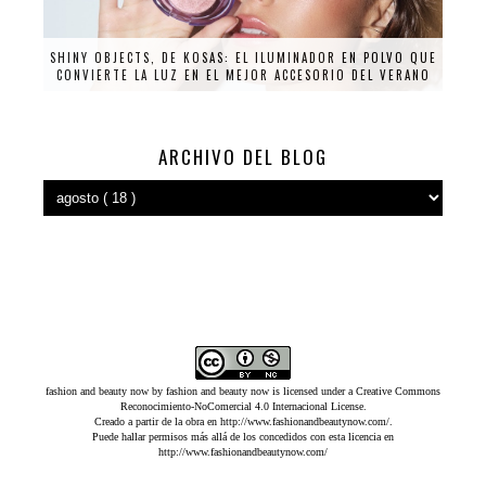
SHINY OBJECTS, DE KOSAS: EL ILUMINADOR EN POLVO QUE
CONVIERTE LA LUZ EN EL MEJOR ACCESORIO DEL VERANO
ARCHIVO DEL BLOG
fashion and beauty now
by
fashion and beauty now
is licensed under a
Creative Commons
Reconocimiento-NoComercial 4.0 Internacional License
.
Creado a partir de la obra en
http://www.fashionandbeautynow.com/
.
Puede hallar permisos más allá de los concedidos con esta licencia en
http://www.fashionandbeautynow.com/