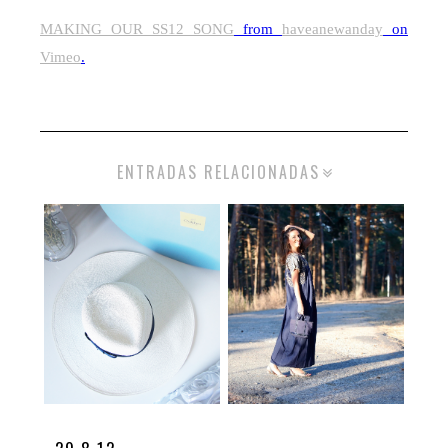
MAKING OUR SS12 SONG
from
haveanewanday
on
Vimeo
.
ENTRADAS RELACIONADAS