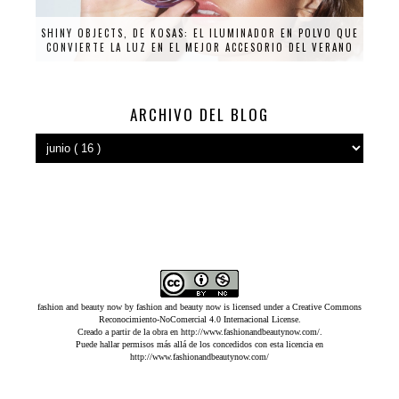
SHINY OBJECTS, DE KOSAS: EL ILUMINADOR EN POLVO QUE
CONVIERTE LA LUZ EN EL MEJOR ACCESORIO DEL VERANO
ARCHIVO DEL BLOG
fashion and beauty now
by
fashion and beauty now
is licensed under a
Creative Commons
Reconocimiento-NoComercial 4.0 Internacional License
.
Creado a partir de la obra en
http://www.fashionandbeautynow.com/
.
Puede hallar permisos más allá de los concedidos con esta licencia en
http://www.fashionandbeautynow.com/