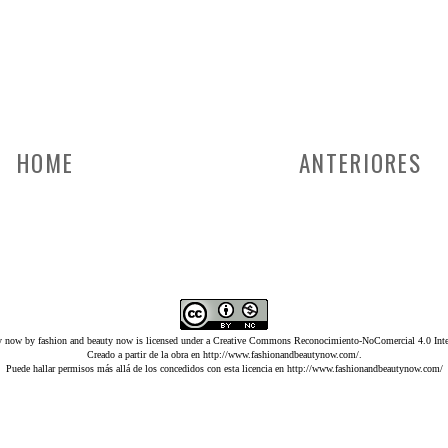
HOME
ANTERIORES
ty now
by
fashion and beauty now
is licensed under a
Creative Commons Reconocimiento-NoComercial 4.0 Inter
Creado a partir de la obra en
http://www.fashionandbeautynow.com/
.
Puede hallar permisos más allá de los concedidos con esta licencia en
http://www.fashionandbeautynow.com/