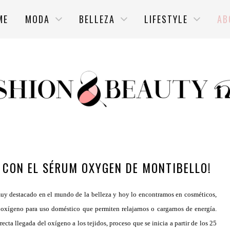
ME
MODA
BELLEZA
LIFESTYLE
AB
L CON EL SÉRUM OXYGEN DE MONTIBELLO!
muy destacado en el mundo de la belleza y hoy lo encontramos en cosméticos,
de oxígeno para uso doméstico que permiten relajarnos o cargarnos de energía.
recta llegada del oxígeno a los tejidos, proceso que se inicia a partir de los 25