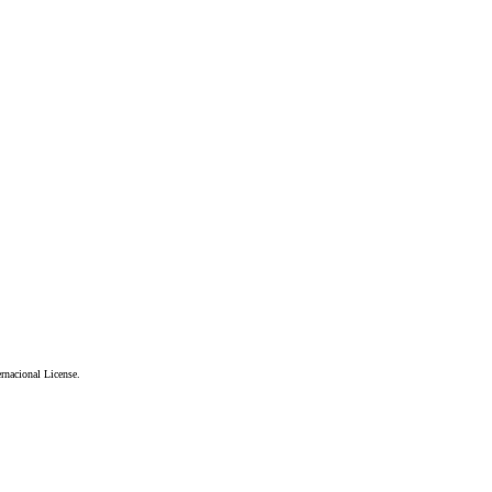
nacional License
.