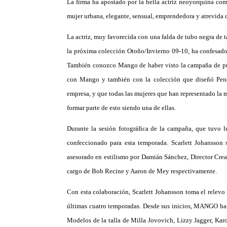
La firma ha apostado por la bella actriz neoyorquina com
mujer urbana,
elegante, sensual,
emprendedora
y atrevida
La actriz, muy favorecida con una falda de tubo negra de t
la próxima colección Otoño/Invierno 09-10, ha confesad
También conozco Mango de haber visto la campaña de pub
con Mango y también con la colección que diseñó Pené
empresa, y que todas las mujeres que han representado la 
formar parte de esto siendo una de ellas.
Durante la sesión fotográfica de la campaña, que tuvo l
confeccionado para esta temporada. Scarlett Johansson s
asesorado en estilismo por Damián Sánchez, Director Cre
cargo de Bob Recine y Aaron de Mey respectivamente.
Con esta colaboración, Scarlett Johansson toma el relevo
últimas cuatro temporadas. Desde sus inicios, MANGO ha a
Modelos de la talla de Milla Jovovich, Lizzy Jagger, Kar