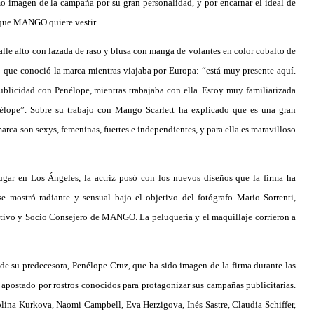
o imagen de la campaña por su gran personalidad, y por encarnar el ideal de
que MANGO quiere vestir.
alle alto con lazada de raso y blusa con manga de volantes en color cobalto de
o que
conoció la marca mientras viajaba por Europa: “está muy presente aquí.
licidad con Penélope, mientras trabajaba con ella. Estoy muy familiarizada
lope”. Sobre su trabajo con Mango Scarlett ha explicado que es una gran
marca son sexys, femeninas, fuertes e independientes,
y para ella es maravilloso
ugar en Los Ángeles, la actriz posó con los nuevos diseños que la firma ha
e mostró radiante y sensual bajo el objetivo del fotógrafo Mario Sorrenti,
ativo y Socio Consejero de MANGO. La peluquería y el maquillaje corrieron a
 de su predecesora, Penélope Cruz, que ha sido imagen de la firma durante las
postado por rostros conocidos para protagonizar sus campañas publicitarias.
olina Kurkova, Naomi Campbell, Eva Herzigova, Inés Sastre, Claudia Schiffer,