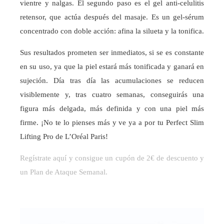
vientre y nalgas.
El segundo paso es el gel anti-celulitis
retensor, que actúa después del masaje. Es un gel-sérum
concentrado con doble acción: afina la silueta y la tonifica.
Sus resultados prometen ser inmediatos, si se es constante
en su uso, ya que la piel estará más tonificada y ganará en
sujeción. Día tras día las acumulaciones se reducen
visiblemente y, tras cuatro semanas, conseguirás una
figura más delgada, más definida y con una piel más
firme. ¡No te lo pienses más y ve ya a por tu Perfect Slim
Lifting Pro de L’Oréal Paris!
Regístrate aquí y consigue un cupón de 2€ de descuento y
un Plan de Ataque Semanal.