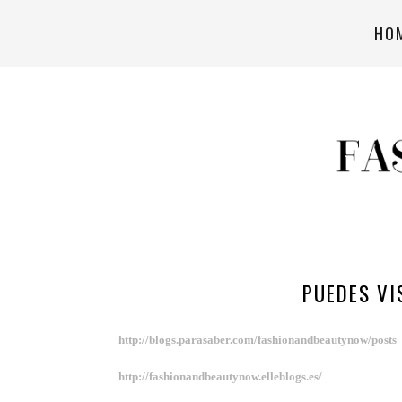
HO
PUEDES VI
http://blogs.parasaber.com/fashionandbeautynow/posts
http://fashionandbeautynow.elleblogs.es/