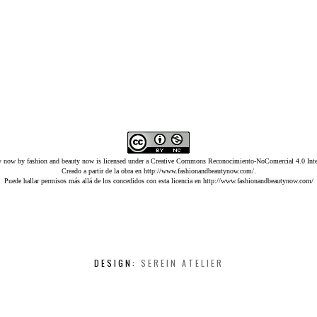
ty now
by
fashion and beauty now
is licensed under a
Creative Commons Reconocimiento-NoComercial 4.0 Inter
Creado a partir de la obra en
http://www.fashionandbeautynow.com/
.
Puede hallar permisos más allá de los concedidos con esta licencia en
http://www.fashionandbeautynow.com/
DESIGN:
SEREIN ATELIER